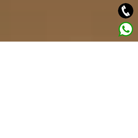
LA CONSTRUCCIÓN DE
CUATRO VIVIENDAS
PREFABRICADAS EN
ISLARES, UN PROYECTO DE
ARQUITECTURA ¡CONOCE
SU HISTORIA AHORA!