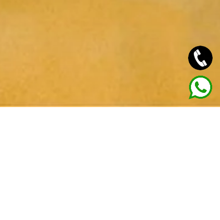
Proyecto de Ordenación Amestoy, proyecto
arquitectónico para la ordenación, diseño de parking
subterráneo y arquitectura efímera del Parque
Amestoy de Castro Urdiales
Nuestro
estudio de arquitectura
, ganador del proyecto
de ordenación participa de la primera fase del proyecto
del Frente Marítimo-Terrestre y Ordenación de la