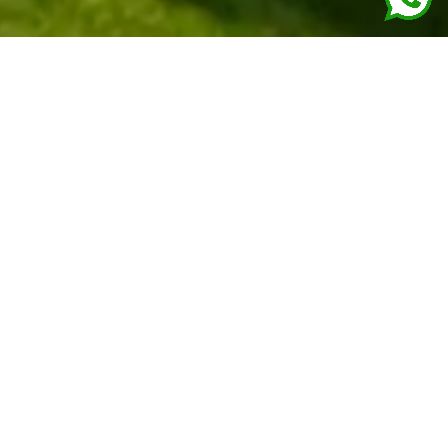
Inicio
>
Proyectos
>
Construcción de viviendas en Los
Corrales de Buelna
C
onstrucción de viviendas en Los Corrales de
Buelna, Cantabria.
Nuestro estudio inicia la construcción de cuatro
viviendas unifamiliares adosadas en Los Corrales de
Buelna, Cantabria, un municipio que combina el
encanto semi-rural con excelentes conexiones a
Torrelavega y Santander. Este proyecto responde a la
demanda local de hogares sostenibles y funcionales,
integrándose en un entorno natural privilegiado cerca